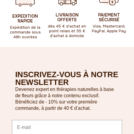
PAIEMENT
LIVRAISON
EXPEDITION
SÉCURISÉ
OFFERTE
RAPIDE
Visa, Mastercard,
dès 45 € d'achat en
Expédition de la
PayPal, Apple Pay
point relais et 55 €
commande sous
d'achat à domicile
48h ouvrées
Pied de page du site
INSCRIVEZ-VOUS À NOTRE
NEWSLETTER
Devenez expert en thérapies naturelles à base
de fleurs grâce à notre contenu exclusif.
Bénéficiez de - 10% sur votre première
commande, à partir de 40 € d'achat.