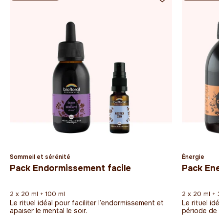
Sommeil et sérénité
Énergie
Pack Endormissement facile
Pack Ene
2 x 20 ml + 100 ml
2 x 20 ml +
Le rituel idéal pour faciliter l’endormissement et
Le rituel i
apaiser le mental le soir.
période de 