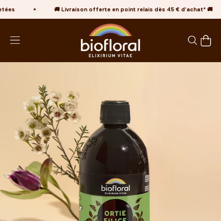
Passer au contenu
tées
🚚 Livraison offerte en point relais dès 45 € d'achat* 🚚
Biofloral FR
Voir le
Ouvrir la navigation