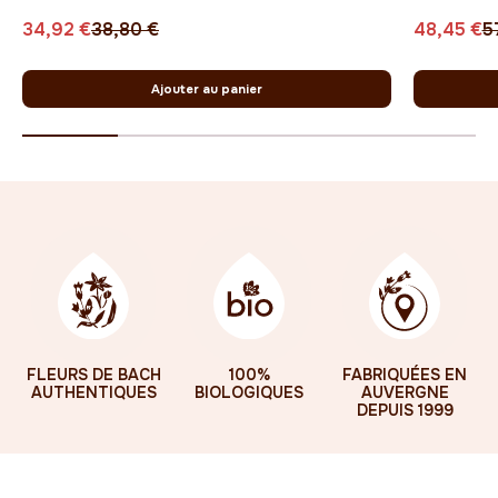
Prix de vente
Prix normal
Prix de v
P
34,92 €
38,80 €
48,45 €
5
Ajouter au panier
FLEURS DE BACH
100%
FABRIQUÉES EN
AUTHENTIQUES
BIOLOGIQUES
AUVERGNE
DEPUIS 1999
DÉCOUVREZ NOS GAMMES