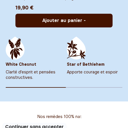
Prix de vente
19,90 €
Ajouter au panier
-
Prix de vente
White Chesnut
Star of Bethlehem
Clarté d'esprit et pensées
Apporte courage et espoir
constructives.