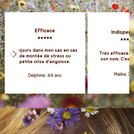
Efficace
Indispen
Toujours dans mon sac en cas
Très efficace. Il
de montée de stress ou
Précédent
Suivant
son nom. C'est 
petite crise d'angoisse.
Malika, 39
Delphine, 44 ans